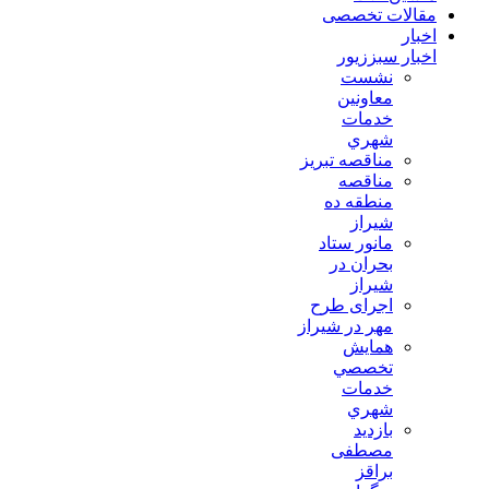
مقالات تخصصی
اخبار
اخبار سبززیور
نشست
معاونين
خدمات
شهري
مناقصه تبريز
مناقصه
منطقه ده
شیراز
مانور ستاد
بحران در
شیراز
اجرای طرح
مهر در شیراز
همايش
تخصصي
خدمات
شهري
بازدید
مصطفی
براقز