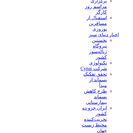
برگزاری
مراسم روز
کارگر
استقبال از
مسافرین
نوروزی
اخبار دنیای سبز
نخستین
نیروگاه
زباله‌سوز
کشور
تکنولوژی
شرکت Cynar
تحقق تفکیک
پسماند از
مبدأ
طرح کاهش
پسماند
بیمارستانی
ايران جزو ده
كشور
تخريب‌كننده
محيط زيست
جهان