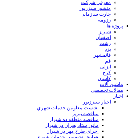
معرفی شرکت
منشور سبززیور
چارت سازمانی
رزومه
پروژه ها
شیراز
اصفهان
رشت
یزد
قائمشهر
قم
انزلی
کرج
کاشان
ماشین آلات
مقالات تخصصی
اخبار
اخبار سبززیور
نشست معاونين خدمات شهري
مناقصه تبريز
مناقصه منطقه ده شیراز
مانور ستاد بحران در شیراز
اجرای طرح مهر در شیراز
همايش تخصصي خدمات شهري