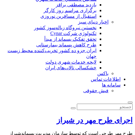
بازدید مصطفی براقز
برگزاری مراسم روز کارگر
استقبال از مسافرین نوروزی
اخبار دنیای سبز
نخستین نیروگاه زباله‌سوز کشور
تکنولوژی شرکت Cynar
تحقق تفکیک پسماند از مبدأ
طرح کاهش پسماند بیمارستانی
ايران جزو ده كشور تخريب‌كننده محيط زيست
جهان
لایحه خدمات شهری دولت
خشکسالی تالاب‌های ایران
باکس
اطلاعات تماس
سامانه ها
فیش حقوقی
اجرای طرح مهر در شیراز
طرح مهر طرحی است که توسط سازمان مدیریت پسماندشیراز