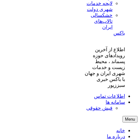
لایحه خدمات
شهری دولت
خشکسالی
تالاب‌های
ایران
باکس
اطلاع از آخرین
رویدادهای حوزه
پسماند ، محیط
زیست و خدمات
شهری ایران و جهان
با باکس خبری
سبززیور
اطلاعات تماس
سامانه ها
فیش حقوقی
Menu
خانه
درباره ما