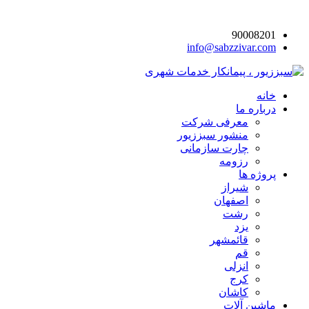
90008201
info@sabzzivar.com
خانه
درباره ما
معرفی شرکت
منشور سبززیور
چارت سازمانی
رزومه
پروژه ها
شیراز
اصفهان
رشت
یزد
قائمشهر
قم
انزلی
کرج
کاشان
ماشین آلات