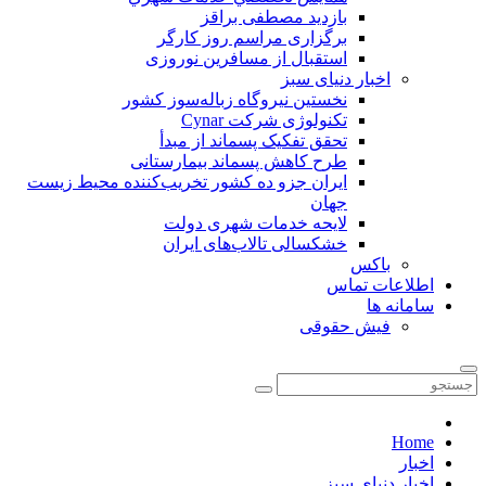
بازدید مصطفی براقز
برگزاری مراسم روز کارگر
استقبال از مسافرین نوروزی
اخبار دنیای سبز
نخستین نیروگاه زباله‌سوز کشور
تکنولوژی شرکت Cynar
تحقق تفکیک پسماند از مبدأ
طرح کاهش پسماند بیمارستانی
ايران جزو ده كشور تخريب‌كننده محيط زيست
جهان
لایحه خدمات شهری دولت
خشکسالی تالاب‌های ایران
باکس
اطلاعات تماس
سامانه ها
فیش حقوقی
Home
اخبار
اخبار دنیای سبز