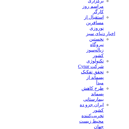
برگزاری
مراسم روز
کارگر
استقبال از
مسافرین
نوروزی
اخبار دنیای سبز
نخستین
نیروگاه
زباله‌سوز
کشور
تکنولوژی
شرکت Cynar
تحقق تفکیک
پسماند از
مبدأ
طرح کاهش
پسماند
بیمارستانی
ايران جزو ده
كشور
تخريب‌كننده
محيط زيست
جهان