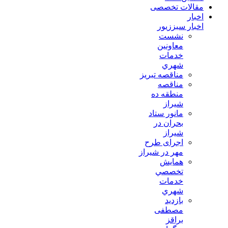
مقالات تخصصی
اخبار
اخبار سبززیور
نشست
معاونين
خدمات
شهري
مناقصه تبريز
مناقصه
منطقه ده
شیراز
مانور ستاد
بحران در
شیراز
اجرای طرح
مهر در شیراز
همايش
تخصصي
خدمات
شهري
بازدید
مصطفی
براقز