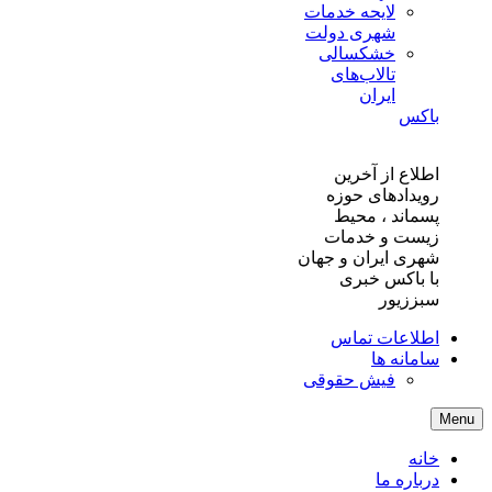
لایحه خدمات
شهری دولت
خشکسالی
تالاب‌های
ایران
باکس
اطلاع از آخرین
رویدادهای حوزه
پسماند ، محیط
زیست و خدمات
شهری ایران و جهان
با باکس خبری
سبززیور
اطلاعات تماس
سامانه ها
فیش حقوقی
Menu
خانه
درباره ما