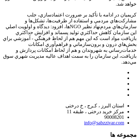
خواهد شد.
كريميان در ادامه با تأكيد بر ضرورت اعتماد‌سازي‌، جلب
مشاركت‌هاي مردمي و استفاده از ظرفيت‌ها، تشكل‌ها و
سازمان‌هاي مردم‌نهاد نظير NGOها، افزود: ديدگاه و اولويت اصلي
اين سازمان كاهش حداكثري توليد پسماند و افزايش حداكثري
بازيافت مواد است كه اين مهم هم از لحاظ فرهنگي - آموزشي براي
بخش‌هاي درون و برون‌سازماني و فراهم‌آوري امكانات
خدمات‌رساني به شهروندان و هم از لحاظ امكانات پردازش و
بازيافت، اين سازمان را به سمت اهداف عاليه مديريت شهري سوق
مي‌دهد.
استان البرز ، کـرج ، خ درختی
مرکز خرید درختی ، طبقه 11
90008201
info@sabzzivar.com
مجموعه ها