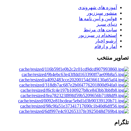
آموزه های شهروندی
منشور سبززیور
قوانین و آیین نامه ها
دنیای سبـز
سایت های مرتبط
استخدام در سبززیور
آرشیو اخبار
آمار و ارقام
تصاویر منتخب
تلگرام