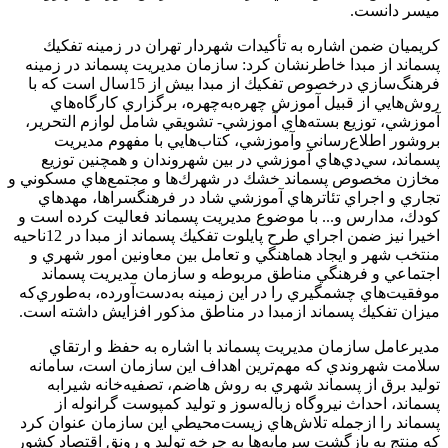
ميسر دانست.
كريميان ضمن اشاره به تأكيدات شهردار تهران در زمينه تفكيك
پسماند از مبدا خاطرنشان كرد: سازمان مديريت پسماند در زمينه
فرهنگ‌سازي‌ درخصوص تفكيك از مبدا بيش از 15سال است كه با
روش‌هايي از قبيل آموزش چهره‌به‌چهره، برگزاري كارگاه‌هاي
آموزشي، توزيع بسته‌هاي آموزشي‌- تشويقي شامل لوازم التحرير،
بروشور اطلاع‌رساني وآموزشي، كتاب‌هايي با مفهوم مديريت
پسماند، سي‌دي‌هاي آموزشي در بين شهروندان و همچنين توزيع
مخازن مخصوص پسماند خشك در شهرك‌ها و مجتمع‌هاي مسكوني و
تجاري و اجراي تئاترهاي آموزشي شاد در فرهنگسراها، مهدهاي
كودك، مدارس و... با موضوع مديريت پسماند فعاليت كرده است و
اخيرا نيز ضمن اجراي طرح پايلوت تفكيك پسماند از مبدا در 12ناحيه
منتخب شهر و ايجاد هماهنگي و تعامل بين معاونين امور شهري و
اجتماعي و فرهنگي مناطق مربوطه و سازمان مديريت پسماند
موفقيت‌هاي چشمگيري را در اين زمينه به‌دست‌آورده، به‌طوري‌كه
ميزان تفكيك پسماند ازمبدا در مناطق مذكور افزايش داشته است.
مديرعامل سازمان مديريت پسماند با اشاره به حفظ و ارتقاي
سلامت شهروندي كه مهم‌ترين اهداف اين سازمان است، سامانه
توليد برق از پسماند شهري به روش هاضم، تصفيه‌خانه شيرابه
پسماند، احداث نيروگاه زباله‌سوز و توليد كمپوست گرانوله از
پسماند را ازجمله تلاش‌هاي زيست‌محيطي اين سازمان عنوان كرد
كه منتج به بازگشت سرمايه‌ها به چرخه توليد و رونق اقتصاد كشور