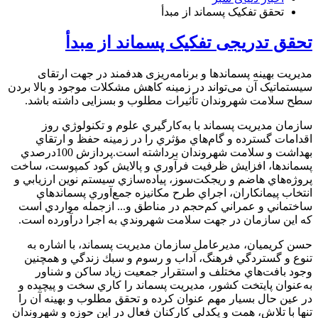
تحقق تفکیک پسماند از مبدأ
تحقق تدریجی تفکیک پسماند از مبدأ
مدیریت بهینه پسماندها و برنامه‌ریزی هدفمند در جهت ارتقای
سیستماتیک آن می‌تواند در زمینه کاهش مشکلات موجود و بالا بردن
سطح سلامت شهروندان تأثیرات مطلوب و بسزایی داشته باشد.
سازمان مديريت پسماند با به‌كارگيري علوم و تكنولوژي روز
اقدامات گسترده و گام‌هاي مؤثري را در زمينه حفظ و ارتقاي
بهداشت و سلامت شهروندان برداشته است.پردازش 100درصدي
پسماندها، افزايش ظرفيت فرآوري و پالايش كود كمپوست، ساخت
پروژه‌هاي هاضم و ريجكت‌سوز‌، پياده‌سازي سيستم نوين ارزيابي و
انتخاب پيمانكاران، اجراي طرح مكانيزه جمع‌آوري پسماندهاي
ساختماني و عمراني كم‌حجم در مناطق و... ازجمله مواردي است
كه اين سازمان در جهت سلامت شهروندي به اجرا درآورده است.
حسن كريميان، مديرعامل سازمان مديريت پسماند، با اشاره به
تنوع و گستردگي فرهنگ، آداب و رسوم و سبك زندگي و همچنين
وجود بافت‌هاي مختلف و استقرار جمعيت زياد ساكن و شناور
به‌عنوان پايتخت كشور، مديريت پسماند را كاري سخت و پيچيده و
در عين حال بسيار مهم عنوان كرده و تحقق مطلوب و بهينه آن را
تنها با تلاش، همت و يكدلي كاركنان فعال در اين حوزه و شهروندان