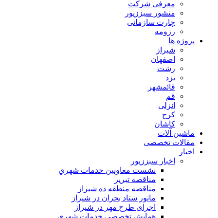
معرفی شرکت
منشور سبززیور
چارت سازمانی
رزومه
پروژه ها
شیراز
اصفهان
رشت
یزد
قائمشهر
قم
انزلی
کرج
کاشان
ماشین آلات
مقالات تخصصی
اخبار
اخبار سبززیور
نشست معاونين خدمات شهري
مناقصه تبريز
مناقصه منطقه ده شیراز
مانور ستاد بحران در شیراز
اجرای طرح مهر در شیراز
همايش تخصصي خدمات شهري