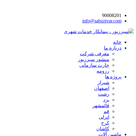
90008201
info@sabzzivar.com
خانه
درباره ما
معرفی شرکت
منشور سبززیور
چارت سازمانی
رزومه
پروژه ها
شیراز
اصفهان
رشت
یزد
قائمشهر
قم
انزلی
کرج
کاشان
ماشین آلات