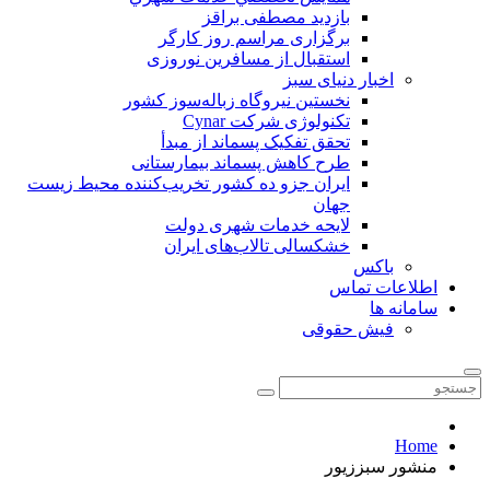
بازدید مصطفی براقز
برگزاری مراسم روز کارگر
استقبال از مسافرین نوروزی
اخبار دنیای سبز
نخستین نیروگاه زباله‌سوز کشور
تکنولوژی شرکت Cynar
تحقق تفکیک پسماند از مبدأ
طرح کاهش پسماند بیمارستانی
ايران جزو ده كشور تخريب‌كننده محيط زيست
جهان
لایحه خدمات شهری دولت
خشکسالی تالاب‌های ایران
باکس
اطلاعات تماس
سامانه ها
فیش حقوقی
Home
منشور سبززیور