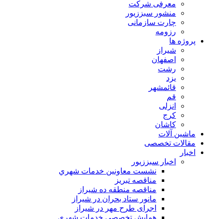
معرفی شرکت
منشور سبززیور
چارت سازمانی
رزومه
پروژه ها
شیراز
اصفهان
رشت
یزد
قائمشهر
قم
انزلی
کرج
کاشان
ماشین آلات
مقالات تخصصی
اخبار
اخبار سبززیور
نشست معاونين خدمات شهري
مناقصه تبريز
مناقصه منطقه ده شیراز
مانور ستاد بحران در شیراز
اجرای طرح مهر در شیراز
همايش تخصصي خدمات شهري