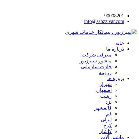
90008201
info@sabzzivar.com
خانه
درباره ما
معرفی شرکت
منشور سبززیور
چارت سازمانی
رزومه
پروژه ها
شیراز
اصفهان
رشت
یزد
قائمشهر
قم
انزلی
کرج
کاشان
ماشین آلات