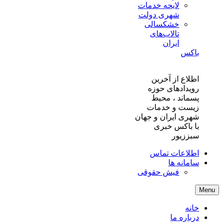
لایحه خدمات
شهری دولت
خشکسالی
تالاب‌های
ایران
باکس
اطلاع از آخرین
رویدادهای حوزه
پسماند ، محیط
زیست و خدمات
شهری ایران و جهان
با باکس خبری
سبززیور
اطلاعات تماس
سامانه ها
فیش حقوقی
Menu
خانه
درباره ما