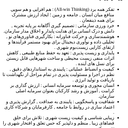
تفکر همه برد (All-win Thinking) : هم افزایی و هم سویی
منافع میان انسان , جامعه و زمین ؛ ایجاد ارزش مشترک
برای همه ذینفعان .
خرد ورزی سازمانی : تصمیم گیری آگاهانه بر پایه تجربه ,
دانش و درک انسانی برای هدایت پایدار و اخلاق مدار سازمان.
هوشمندسازی و حرکت فناورانه : بکارگیری فناوری‌های نو ,
تحلیلی داده و نوآوری دیجیتال برای بهبود مستمر فرآیندها و
ارتقای کارایی زیست‌بوم شهری .
پایداری و زیست پذیری : تعهد به حفظ منابع طبیعی , کاهش
اثرات منفی زیست محیطی و ساخت شهرهایی قابل زیستن
برای نسل های آینده .
کیفیت و انضباط عملیاتی : پایبندی به استانداردهای دقیق ,
نظم در اجرا و مسئولیت پذیری در تمام مراحل از نگهداشت تا
بازیافت و تولید انرژی .
انسان محوری و توسعه سرمایه انسانی : ارزش گذاری بر
کرامت , آموزش و رشد کارکنان بعنوان سرمایه اصلی
سازمان.
شفافیت و پاسخگویی : پایبندی به صداقت , گزارش پذیری و
اعتماد سازی در روابط با جامعه , کارفرمایان و شرکاء کاری
.
زیبایی شناسی و کیفیت زیست شهری : تلاش برای خلق
فضاهای زیبا , منظم و دلپذیر که حس تعلق و افتخار شهری را