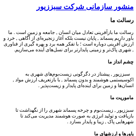
منشور سازمانی شرکت سبززیور
رسالت ما
رسالت ما بازآفرینی تعادل میان انسان , جامعه و زمین است . ما
باور داریم پسماند , پایان نیست بلکه آغاز زنجیره‌ای از آگاهی , خرد و
ارزش آفرینی دوباره است ؛ با تفکر همه برد و بهره گیری از فناوری
, شهری پاک‌تر و زمینی پایدارتر برای نسل‌های آینده می‌سازیم.
چشم انداز ما
سبززیور , پیشتاز در دگرگونی زیست‌بوم‌های شهری به
اکوسیستمی هوشمند و بدون پسماند , با بازتعریف ارزش مواد ,
انسان‌ها و زمین برای آینده‌ای پایدار و زیست‌پذیر .
ماموريت ما
سبززیور , زیست‌بوم و چرخه پسماند شهری را از نگهداشت تا
بازیافت و تولید انرژی به صورت هوشمند مدیریت می‌کند تا
شهرهایی پاک , زیبا و پایدار بسازد .
باورها و ارزشهای ما