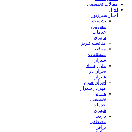
مقالات تخصصی
اخبار
اخبار سبززیور
نشست
معاونين
خدمات
شهري
مناقصه تبريز
مناقصه
منطقه ده
شیراز
مانور ستاد
بحران در
شیراز
اجرای طرح
مهر در شیراز
همايش
تخصصي
خدمات
شهري
بازدید
مصطفی
براقز