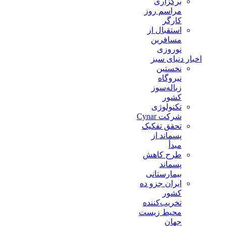
برگزاری
مراسم روز
کارگر
استقبال از
مسافرین
نوروزی
اخبار دنیای سبز
نخستین
نیروگاه
زباله‌سوز
کشور
تکنولوژی
شرکت Cynar
تحقق تفکیک
پسماند از
مبدأ
طرح کاهش
پسماند
بیمارستانی
ايران جزو ده
كشور
تخريب‌كننده
محيط زيست
جهان