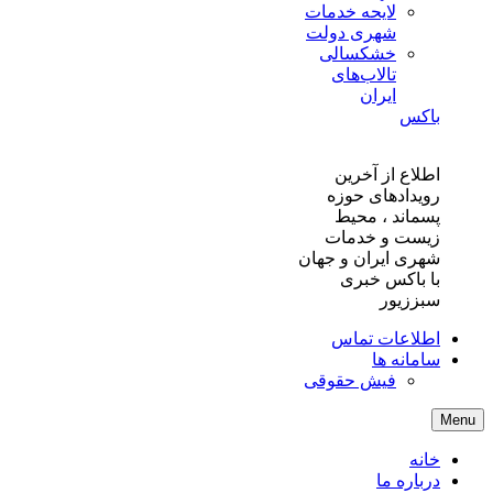
لایحه خدمات
شهری دولت
خشکسالی
تالاب‌های
ایران
باکس
اطلاع از آخرین
رویدادهای حوزه
پسماند ، محیط
زیست و خدمات
شهری ایران و جهان
با باکس خبری
سبززیور
اطلاعات تماس
سامانه ها
فیش حقوقی
Menu
خانه
درباره ما