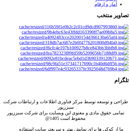
آمار و ارقام
تصاویر منتخب
تلگرام
طراحی و توسعه توسط مركز فناوری اطلاعات و ارتباطات شركت
سبززيور
تمامی حقوق مادی و معنوی این وبسایت برای شرکت سبززیور
محفوظ است 1405@
ما از کوکی ها برای نمایش بهتر و سریعتر سایت استفاده