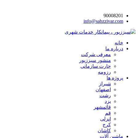
90008201
info@sabzzivar.com
خانه
درباره ما
معرفی شرکت
منشور سبززیور
چارت سازمانی
رزومه
پروژه ها
شیراز
اصفهان
رشت
یزد
قائمشهر
قم
انزلی
کرج
کاشان
ماشین آلات