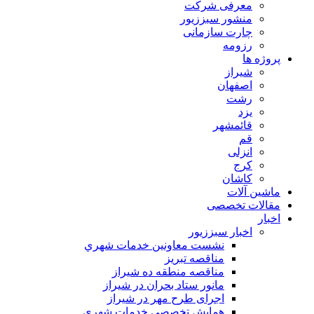
معرفی شرکت
منشور سبززیور
چارت سازمانی
رزومه
پروژه ها
شیراز
اصفهان
رشت
یزد
قائمشهر
قم
انزلی
کرج
کاشان
ماشین آلات
مقالات تخصصی
اخبار
اخبار سبززیور
نشست معاونين خدمات شهري
مناقصه تبريز
مناقصه منطقه ده شیراز
مانور ستاد بحران در شیراز
اجرای طرح مهر در شیراز
همايش تخصصي خدمات شهري