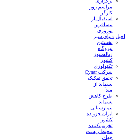
برگزاری
مراسم روز
کارگر
استقبال از
مسافرین
نوروزی
اخبار دنیای سبز
نخستین
نیروگاه
زباله‌سوز
کشور
تکنولوژی
شرکت Cynar
تحقق تفکیک
پسماند از
مبدأ
طرح کاهش
پسماند
بیمارستانی
ايران جزو ده
كشور
تخريب‌كننده
محيط زيست
جهان