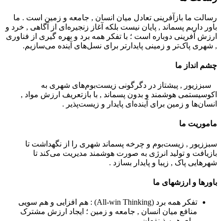
رسالت ما بازآفرینی تعادل میان انسان , جامعه و زمین است . ما
باور داریم پسماند , پایان نیست بلکه آغاز زنجیره‌ای از آگاهی , خرد و
ارزش آفرینی دوباره است ؛ با تفکر همه برد و بهره گیری از فناوری
, شهری پاک‌تر و زمینی پایدارتر برای نسل‌های آینده می‌سازیم.
چشم انداز ما
سبززیور , پیشتاز در دگرگونی زیست‌بوم‌های شهری به
اکوسیستمی هوشمند و بدون پسماند , با بازتعریف ارزش مواد ,
انسان‌ها و زمین برای آینده‌ای پایدار و زیست‌پذیر .
ماموريت ما
سبززیور , زیست‌بوم و چرخه پسماند شهری را از نگهداشت تا
بازیافت و تولید انرژی به صورت هوشمند مدیریت می‌کند تا
شهرهایی پاک , زیبا و پایدار بسازد .
باورها و ارزشهای ما
تفکر همه برد (All-win Thinking) : هم افزایی و هم سویی
منافع میان انسان , جامعه و زمین ؛ ایجاد ارزش مشترک
برای همه ذینفعان .