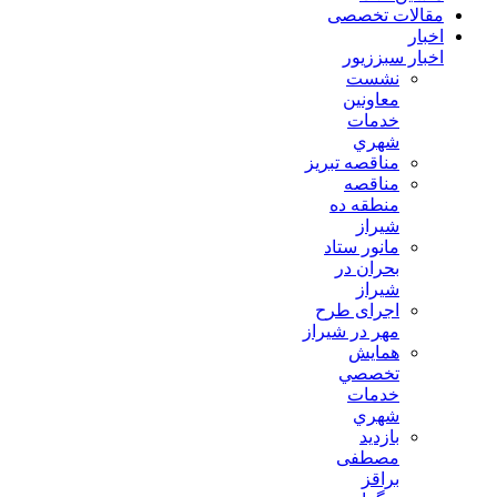
مقالات تخصصی
اخبار
اخبار سبززیور
نشست
معاونين
خدمات
شهري
مناقصه تبريز
مناقصه
منطقه ده
شیراز
مانور ستاد
بحران در
شیراز
اجرای طرح
مهر در شیراز
همايش
تخصصي
خدمات
شهري
بازدید
مصطفی
براقز