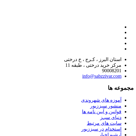
استان البرز ، کـرج ، خ درختی
مرکز خرید درختی ، طبقه 11
90008201
info@sabzzivar.com
مجموعه ها
آموزه های شهروندی
منشور سبززیور
قوانین و آیین نامه ها
دنیای سبـز
سایت های مرتبط
استخدام در سبززیور
آرشیو اخبار