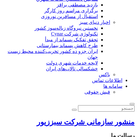
بازدید مصطفی براقز
برگزاری مراسم روز کارگر
استقبال از مسافرین نوروزی
اخبار دنیای سبز
نخستین نیروگاه زباله‌سوز کشور
تکنولوژی شرکت Cynar
تحقق تفکیک پسماند از مبدأ
طرح کاهش پسماند بیمارستانی
ايران جزو ده كشور تخريب‌كننده محيط زيست
جهان
لایحه خدمات شهری دولت
خشکسالی تالاب‌های ایران
باکس
اطلاعات تماس
سامانه ها
فیش حقوقی
منشور سازمانی شرکت سبززیور
رسالت ما